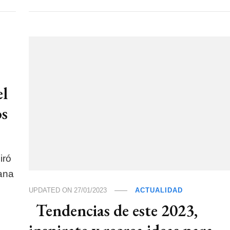
el
os
iró
iana
UPDATED ON
27/01/2023
ACTUALIDAD
Tendencias de este 2023,