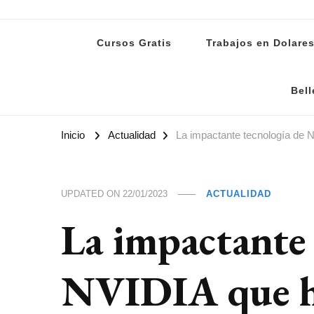
Lanoti.ar
Las mejores noticias de Argentina y el mundo
Cursos Gratis
Trabajos en Dolare
Bell
Inicio
Actualidad
La impactante tecnología de 
UPDATED ON
22/01/2023
ACTUALIDAD
La impactante 
NVIDIA que ha