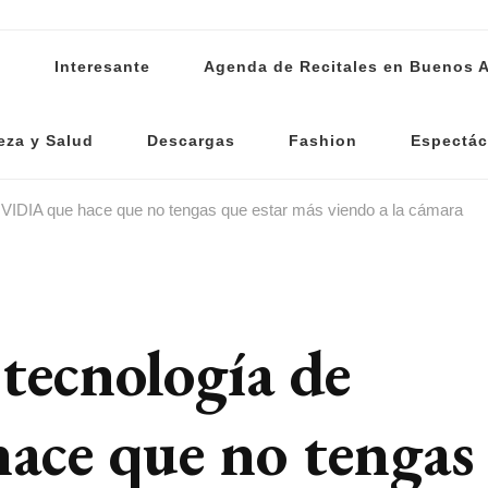
s
Interesante
Agenda de Recitales en Buenos A
eza y Salud
Descargas
Fashion
Espectác
NVIDIA que hace que no tengas que estar más viendo a la cámara
tecnología de
ce que no tengas