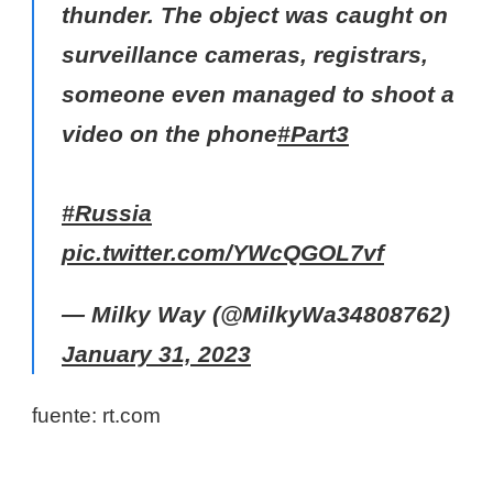
thunder. The object was caught on
surveillance cameras, registrars,
someone even managed to shoot a
video on the phone
#Part3
#Russia
pic.twitter.com/YWcQGOL7vf
— Milky Way (@MilkyWa34808762)
January 31, 2023
fuente: rt.com