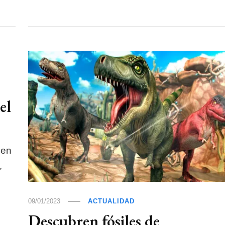
el
 en
,
09/01/2023
ACTUALIDAD
Descubren fósiles de