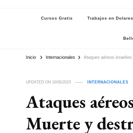
Lanoti.ar
Las mejores noticias de Argentina y el mundo
Cursos Gratis
Trabajos en Dolare
Bell
Inicio
Internacionales
Ataques aéreos israelíes
UPDATED ON
10/05/2023
INTERNACIONALES
Ataques aéreos 
Muerte y dest