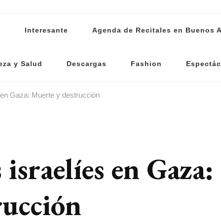
s
Interesante
Agenda de Recitales en Buenos A
eza y Salud
Descargas
Fashion
Espectác
 en Gaza: Muerte y destrucción
israelíes en Gaza:
rucción