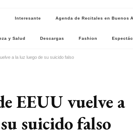
s
Interesante
Agenda de Recitales en Buenos A
eza y Salud
Descargas
Fashion
Espectác
lve a la luz luego de su suicido falso
 de EEUU vuelve a
 su suicido falso