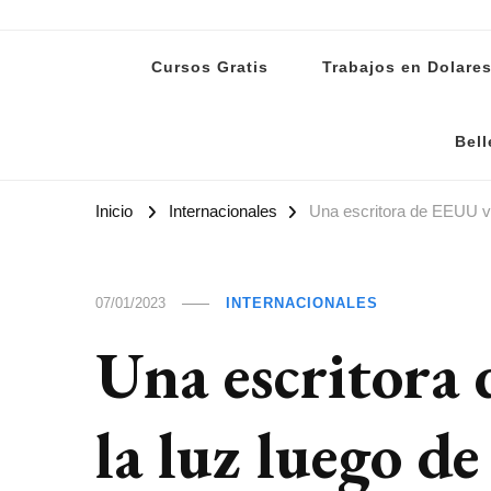
Lanoti.ar
Las mejores noticias de Argentina y el mundo
Cursos Gratis
Trabajos en Dolare
Bell
Inicio
Internacionales
Una escritora de EEUU vue
07/01/2023
INTERNACIONALES
Una escritora
la luz luego de