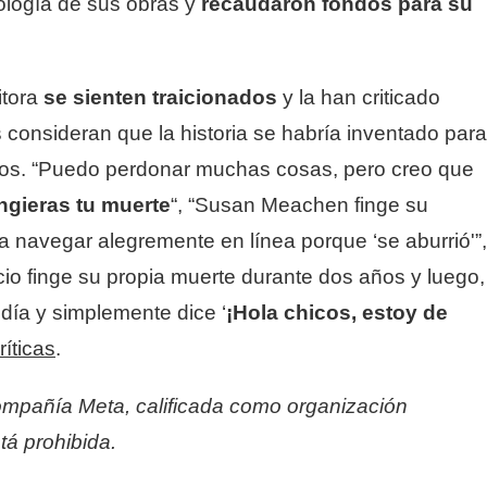
ología de sus obras y
recaudaron fondos para su
itora
se sienten traicionados
y la han criticado
 consideran que la historia se habría inventado para
bros. “Puedo perdonar muchas cosas, pero creo que
ngieras tu muerte
“, “Susan Meachen finge su
 a navegar alegremente en línea porque ‘se aburrió'”,
io finge su propia muerte durante dos años y luego,
día y simplemente dice ‘
¡Hola chicos, estoy de
ríticas
.
ompañía Meta, calificada como organización
tá prohibida.