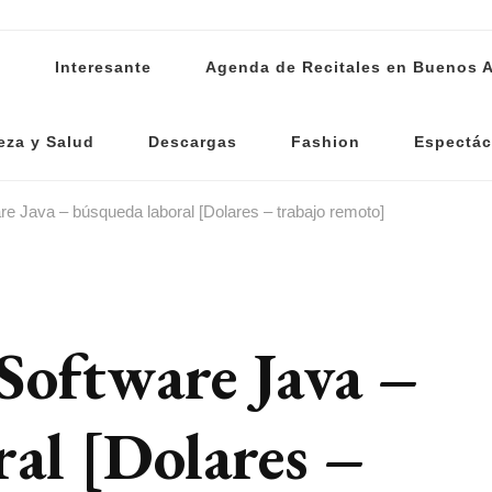
s
Interesante
Agenda de Recitales en Buenos A
eza y Salud
Descargas
Fashion
Espectác
re Java – búsqueda laboral [Dolares – trabajo remoto]
Software Java –
al [Dolares –