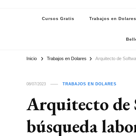
Lanoti.ar
Las mejores noticias de Argentina y el mundo
Cursos Gratis
Trabajos en Dolare
Bell
Inicio
Trabajos en Dolares
Arquitecto de Softwa
08/07/2023
TRABAJOS EN DOLARES
Arquitecto de 
búsqueda labor