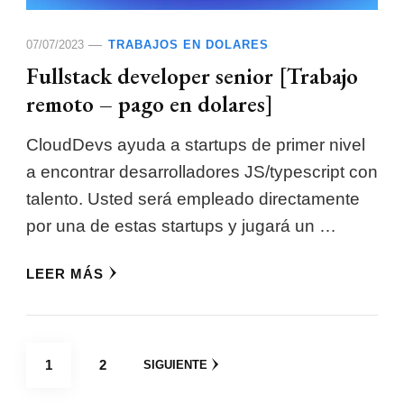
07/07/2023
TRABAJOS EN DOLARES
Fullstack developer senior [Trabajo
remoto – pago en dolares]
CloudDevs ayuda a startups de primer nivel
a encontrar desarrolladores JS/typescript con
talento. Usted será empleado directamente
por una de estas startups y jugará un …
LEER MÁS
Posts
PÁGINA
PÁGINA
1
2
SIGUIENTE
pagination