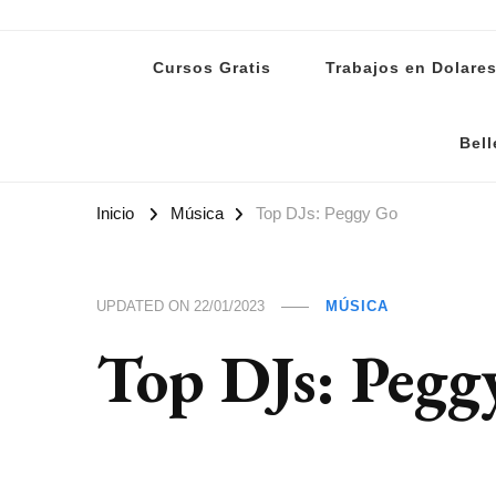
Lanoti.ar
Las mejores noticias de Argentina y el mundo
Cursos Gratis
Trabajos en Dolare
Bell
Inicio
Música
Top DJs: Peggy Go
UPDATED ON
22/01/2023
MÚSICA
Top DJs: Pegg