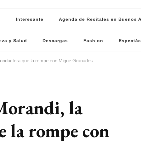
s
Interesante
Agenda de Recitales en Buenos A
eza y Salud
Descargas
Fashion
Espectác
 conductora que la rompe con Migue Granados
Morandi, la
e la rompe con