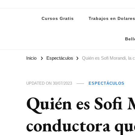
Lanoti.ar
Las mejores noticias de Argentina y el mundo
Cursos Gratis
Trabajos en Dolare
Bell
Inicio
Espectáculos
Quién es Sofi Morandi, la
UPDATED ON
30/07/2023
ESPECTÁCULOS
Quién es Sofi 
conductora qu