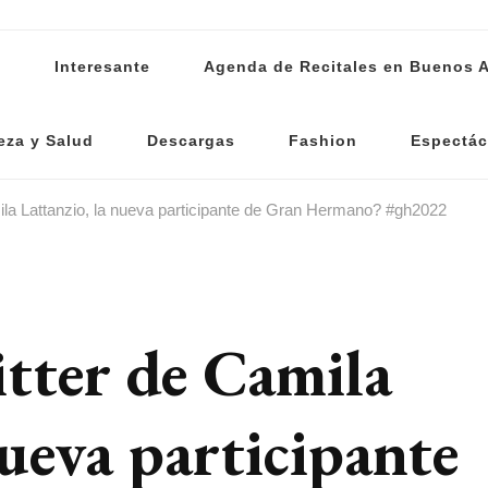
s
Interesante
Agenda de Recitales en Buenos A
eza y Salud
Descargas
Fashion
Espectác
ila Lattanzio, la nueva participante de Gran Hermano? #gh2022
itter de Camila
nueva participante