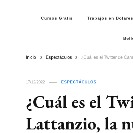
Lanoti.ar
Las mejores noticias de Argentina y el mundo
Cursos Gratis
Trabajos en Dolare
Bell
Inicio
Espectáculos
¿Cuál es el Twitter de Cam
17/12/2022
ESPECTÁCULOS
¿Cuál es el Tw
Lattanzio, la 