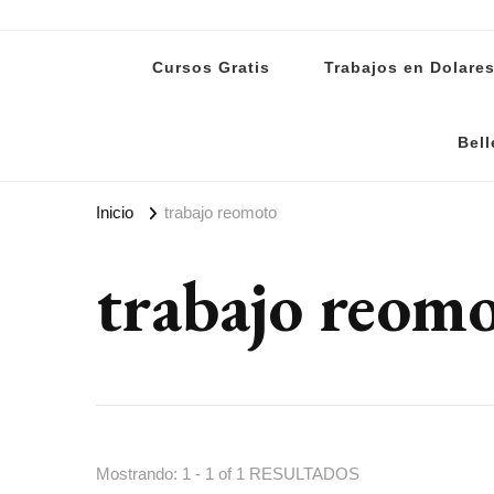
Lanoti.ar
Las mejores noticias de Argentina y el mundo
Cursos Gratis
Trabajos en Dolare
Bell
Inicio
trabajo reomoto
trabajo reom
Mostrando: 1 - 1 of 1 RESULTADOS