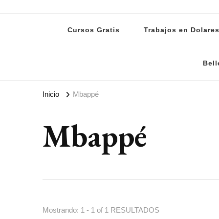
Lanoti.ar
Las mejores noticias de Argentina y el mundo
Cursos Gratis
Trabajos en Dolare
Bell
Inicio
Mbappé
Mbappé
Mostrando: 1 - 1 of 1 RESULTADOS