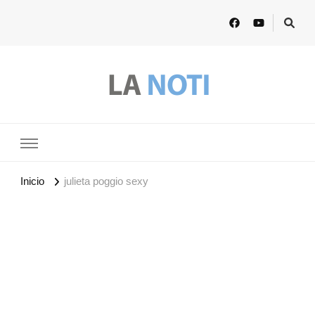
Lanoti.ar
Las mejores noticias de Argentina y el mundo
Inicio
julieta poggio sexy