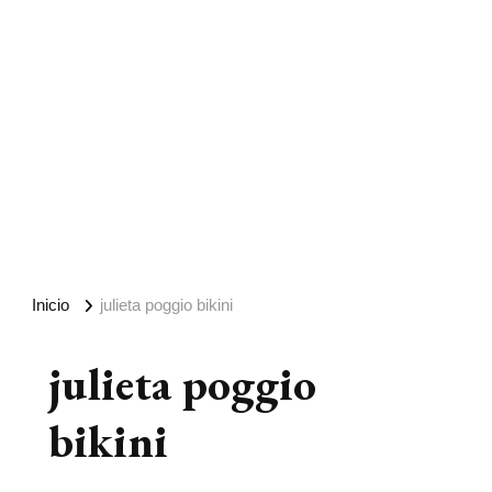
Inicio
julieta poggio bikini
julieta poggio
bikini