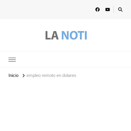
Lanoti.ar
Las mejores noticias de Argentina y el mundo
Inicio
empleo remoto en dolares