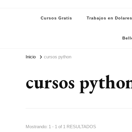
Lanoti.ar
Las mejores noticias de Argentina y el mundo
Cursos Gratis
Trabajos en Dolare
Bell
Inicio
cursos python
cursos pytho
Mostrando: 1 - 1 of 1 RESULTADOS