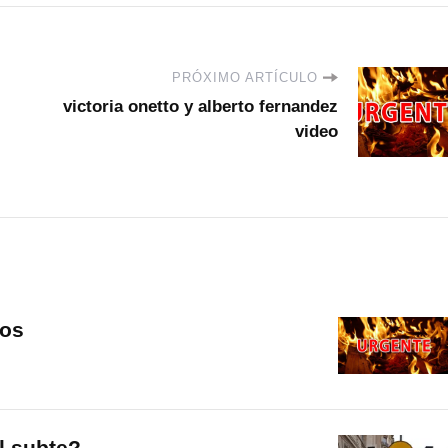
PRÓXIMO ARTÍCULO
victoria onetto y alberto fernandez
video
jos
l subte?