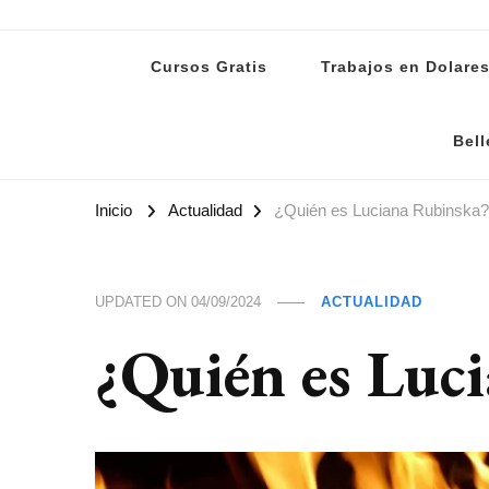
Lanoti.ar
Las mejores noticias de Argentina y el mundo
Cursos Gratis
Trabajos en Dolare
Bell
Inicio
Actualidad
¿Quién es Luciana Rubinska?
UPDATED ON
04/09/2024
ACTUALIDAD
¿Quién es Luc