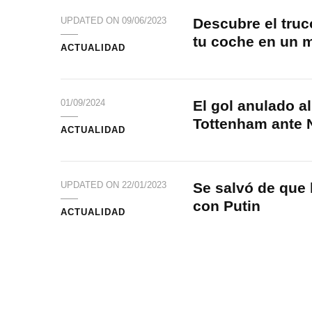
Descubre el truc
UPDATED ON
09/06/2023
tu coche en un 
ACTUALIDAD
El gol anulado a
01/09/2024
Tottenham ante 
ACTUALIDAD
Se salvó de que 
UPDATED ON
22/01/2023
con Putin
ACTUALIDAD