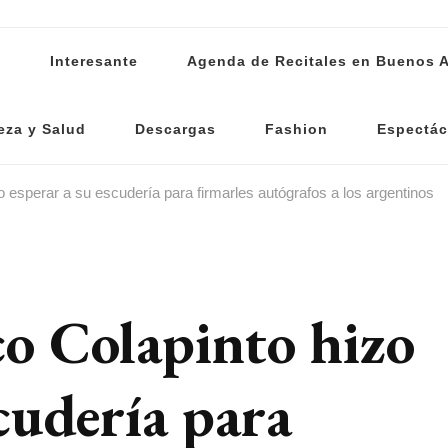
s
Interesante
Agenda de Recitales en Buenos A
eza y Salud
Descargas
Fashion
Espectác
o esperar a su escudería para firmarles autógrafos a los argentinos
co Colapinto hizo
scudería para