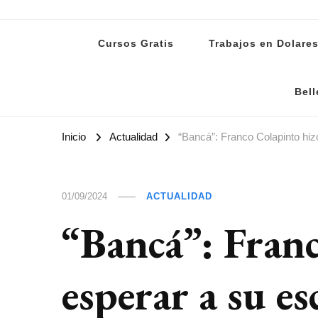
Lanoti.ar
Las mejores noticias de Argentina y el mundo
Cursos Gratis
Trabajos en Dolare
Bell
Inicio
Actualidad
“Bancá”: Franco Colapinto hiz
01/09/2024
ACTUALIDAD
“Bancá”: Fran
esperar a su e