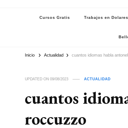
Lanoti.ar
Las mejores noticias de Argentina y el mundo
Cursos Gratis
Trabajos en Dolare
Bell
Inicio
Actualidad
cuantos idiomas habla antone
UPDATED ON
09/08/2023
ACTUALIDAD
cuantos idioma
roccuzzo