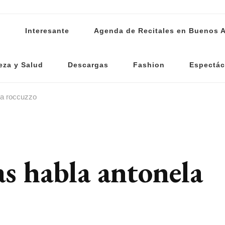
s
Interesante
Agenda de Recitales en Buenos A
eza y Salud
Descargas
Fashion
Espectác
la roccuzzo
s habla antonela